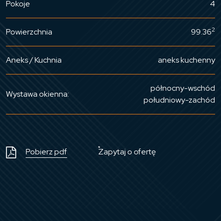
Pokoje
4
2
Powierzchnia
99.36
Aneks / Kuchnia
aneks kuchenny
północny-wschód
Wystawa okienna:
południowy-zachód
Pobierz pdf
Zapytaj o ofertę