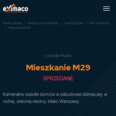
Strona główna
Inwestycje w sprzedaży
Osiedle Rusiec
Plan inwestycji
Mieszkanie M29
- Osiedle Rusiec
Mieszkanie M29
SPRZEDANE
Kameralne osiedle domów w zabudowie bliźniaczej, w
cichej, zielonej okolicy, blisko Warszawy.