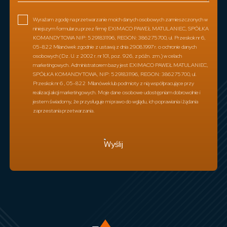
Wyrażam zgodę na przetwarzanie moich danych osobowych zamieszczonych w
niniejszym formularzu przez firmę EXIMACO PAWEŁ MATULANIEC, SPÓŁKA
KOMANDYTOWA NIP: 5291831196, REGON: 386275700, ul. Przeskok nr 6,
05-822 Milanówek zgodnie z ustawą z dnia 29.08.1997 r. o ochronie danych
osobowych (Dz. U. z 2002 r. nr 101, poz. 926, z późn. zm.) w celach
marketingowych. Administratorem bazy jest EXIMACO PAWEŁ MATULANIEC,
SPÓŁKA KOMANDYTOWA, NIP: 5291831196, REGON: 386275700, ul.
Przeskok nr 6 , 05-822 Milanówek lub podmioty z nią współpracujące przy
realizacji akcji marketingowych. Moje dane osobowe udostępniam dobrowolnie i
jestem świadomy, że przysługuje mi prawo do wglądu, ich poprawiania i żądania
zaprzestania przetwarzania.
Wyślij