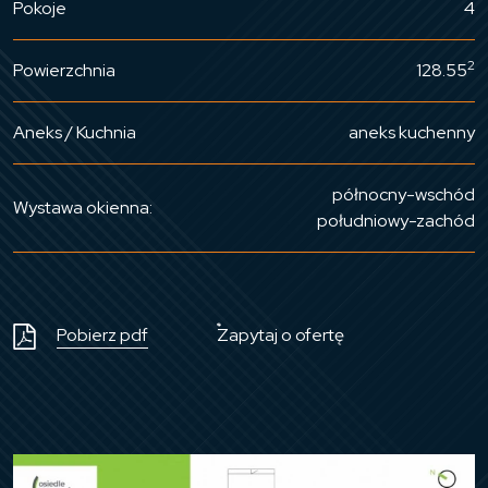
Pokoje
4
2
Powierzchnia
128.55
Aneks / Kuchnia
aneks kuchenny
północny-wschód
Wystawa okienna:
południowy-zachód
Pobierz pdf
Zapytaj o ofertę