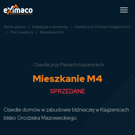
Strona główna
Inwestycje w sprzedaży
Osiedle przy Plantach Książenickich
Plan inwestycji
Mieszkanie M4
- Osiedle przy Plantach Książenickich
Mieszkanie M4
SPRZEDANE
Osiedle domów w zabudowie bliźniaczej w Książenicach
blisko Grodziska Mazowieckiego.