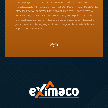
osobowych (Dz. U. z 2002 r. nr 101, poz. 926, z późn. zm.) w celach
marketingowych. Administratorem bazy jest EXIMACO PAWEŁ MATULANIEC,
SPÓŁKA KOMANDYTOWA, NIP: 5291831196, REGON: 386275700, ul.
Przeskok nr 6 , 05-822 Milanówek lub podmioty z nią współpracujące przy
realizacji akcji marketingowych. Moje dane osobowe udostępniam dobrowolnie i
jestem świadomy, że przysługuje mi prawo do wglądu, ich poprawiania i żądania
zaprzestania przetwarzania.
Wyślij