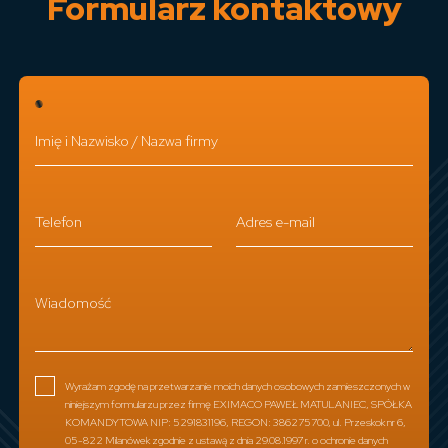
Formularz kontaktowy
Imię i Nazwisko / Nazwa firmy
Telefon
Adres e-mail
Wiadomość
Wyrażam zgodę na przetwarzanie moich danych osobowych zamieszczonych w
niniejszym formularzu przez firmę EXIMACO PAWEŁ MATULANIEC, SPÓŁKA
KOMANDYTOWA NIP: 5291831196, REGON: 386275700, ul. Przeskok nr 6,
05-822 Milanówek zgodnie z ustawą z dnia 29.08.1997 r. o ochronie danych