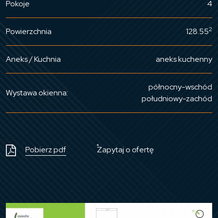
Pokoje
4
2
Powierzchnia
128.55
Aneks / Kuchnia
aneks kuchenny
północny-wschód
Wystawa okienna:
południowy-zachód
Pobierz pdf
Zapytaj o ofertę