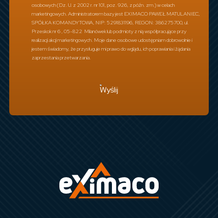
osobowych (Dz. U. z 2002 r. nr 101, poz. 926, z późn. zm.) w celach
marketingowych. Administratorem bazy jest EXIMACO PAWEŁ MATULANIEC,
SPÓŁKA KOMANDYTOWA, NIP: 5291831196, REGON: 386275700, ul.
Przeskok nr 6 , 05-822 Milanówek lub podmioty z nią współpracujące przy
realizacji akcji marketingowych. Moje dane osobowe udostępniam dobrowolnie i
jestem świadomy, że przysługuje mi prawo do wglądu, ich poprawiania i żądania
zaprzestania przetwarzania.
Wyślij