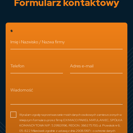
Formularz kontaktowy
Imię i Nazwisko / Nazwa firmy
Telefon
Adres e-mail
Wiadomość
Wyrażam zgodę na przetwarzanie moich danych osobowych zamieszczonych w
niniejszym formularzu przez firmę EXIMACO PAWEŁ MATULANIEC, SPÓŁKA
KOMANDYTOWA NIP: 5291831196, REGON: 386275700, ul. Przeskok nr 6,
05-822 Milanówek zgodnie z ustawą z dnia 29.08.1997 r. o ochronie danych