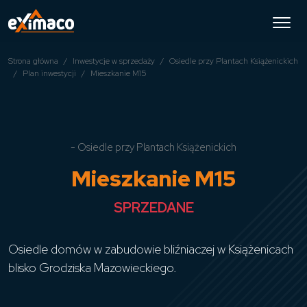
Strona główna
Inwestycje w sprzedaży
Osiedle przy Plantach Książenickich
Plan inwestycji
Mieszkanie M15
- Osiedle przy Plantach Książenickich
Mieszkanie M15
SPRZEDANE
Osiedle domów w zabudowie bliźniaczej w Książenicach
blisko Grodziska Mazowieckiego.